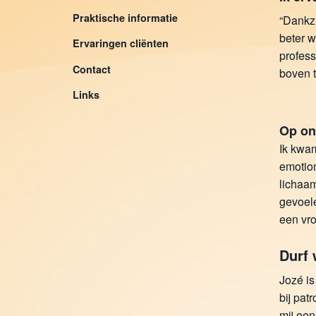
Praktische informatie
“Dankzi
beter 
Ervaringen cliënten
profess
Contact
boven 
Links
Op on
Ik kwam
emotion
lichaam
gevoele
een vro
Durf 
Jozé is
bij pat
mij een