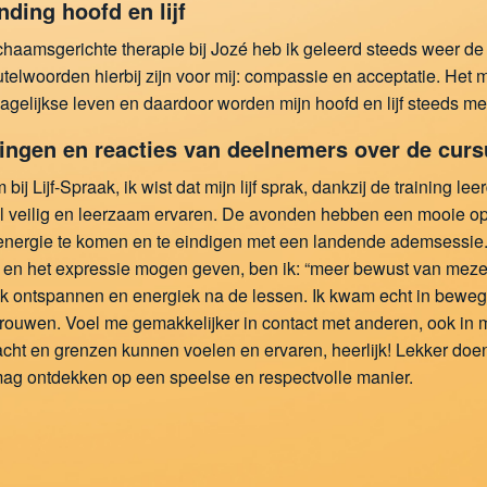
nding hoofd en lijf
ichaamsgerichte therapie bij Jozé heb ik geleerd steeds weer de
leutelwoorden hierbij zijn voor mij: compassie en acceptatie. Het 
dagelijkse leven en daardoor worden mijn hoofd en lijf steeds m
ingen en reacties van deelnemers over de cursus
bij Lijf-Spraak, ik wist dat mijn lijf sprak, dankzij de training lee
l veilig en leerzaam ervaren. De avonden hebben een mooie op
nergie te komen en te eindigen met een landende ademsessie...
 en het expressie mogen geven, ben ik: “meer bewust van mezelf,
 ontspannen en energiek na de lessen. Ik kwam echt in bewegi
trouwen. Voel me gemakkelijker in contact met anderen, ook in mijn
acht en grenzen kunnen voelen en ervaren, heerlijk! Lekker doe
mag ontdekken op een speelse en respectvolle manier.