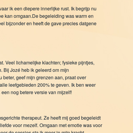
r ik een diepere innerlijke rust. Ik begrijp nu
 mee kan omgaan.De begeleiding was warm en
heel bijzonder en heeft de gave precies datgene
. Veel lichamelijke klachten; fysieke pijntjes,
. Bij Jozé heb ik geleerd om mijn
 beter, geef mijn grenzen aan, praat over
alle leefgebieden 200% te geven. Ik ben weer
 een nog betere versie van mijzelf!
sgerichte therapeut. Ze heeft mij goed begeleidt
ar liefde voor mezelf. Omgaan met emotie was voor
oor de sessies sta ik meer in mijn kracht,