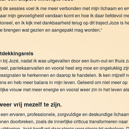
j de sessies voel ik me meer verbonden met mijn lichaam en ervaa
waar mijn gevoeligheid vandaan komt en hoe ik daar liefdevol
ioneel, en ik kijk met dankbaarheid terug op dit traject.Joze is 
te brengen wat gezien en aangepakt mag worden.”
tdekkingsreis
 bij Jozé, nadat ik was uitgevallen door een burn-out en thuis zat
eel, paniekaanvallen en vooral heel erg moe en ongelukkig zijn
ssignalen te herkennen en daarop te handelen. Ik ken mijzelf nu
ns en heb meer balans in mijn leven. Geleerd om niet meer op 
lijke vrouw met meer energie en vooral weer zin in het leven als
weer vrij mezelf te zijn.
 een ervaren, professionele, zorgvuldige en deskundige lichaam
ronen doorbreken, zoals de innerlijke criticus transformeren na
 uitdaging, Jozé heeft mij daar stapje voor stapje bij geholpen. D