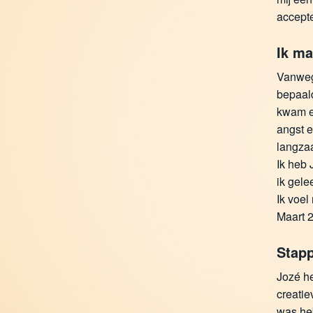
accepte
Ik ma
Vanwege
bepaald
kwam er
angst e
langza
Ik heb 
ik gele
Ik voel
Maart 
Stapp
Jozé he
creatie
was heb