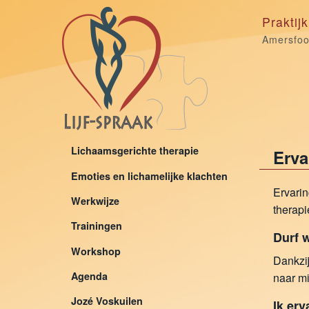
Praktij
Amersfoo
Lichaamsgerichte therapie
Erva
Emoties en lichamelijke klachten
Ervarin
Werkwijze
therapi
Trainingen
Durf w
Workshop
Dankzij
Agenda
naar mi
Jozé Voskuilen
Ik erv