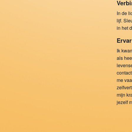
Verbi
In de l
lijf. S
in het 
Ervar
Ik kwam 
als hee
levense
contact
me vaak
zelfver
mijn kr
jezelf 