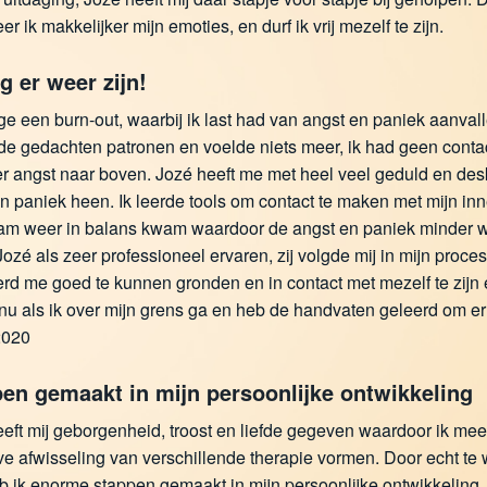
er ik makkelijker mijn emoties, en durf ik vrij mezelf te zijn.
g er weer zijn!
 een burn-out, waarbij ik last had van angst en paniek aanvalle
e gedachten patronen en voelde niets meer, ik had geen contact 
 angst naar boven. Jozé heeft me met heel veel geduld en desk
n paniek heen. Ik leerde tools om contact te maken met mijn inne
am weer in balans kwam waardoor de angst en paniek minder w
Jozé als zeer professioneel ervaren, zij volgde mij in mijn proc
erd me goed te kunnen gronden en in contact met mezelf te zijn e
 nu als ik over mijn grens ga en heb de handvaten geleerd om e
2020
en gemaakt in mijn persoonlijke ontwikkeling
eft mij geborgenheid, troost en liefde gegeven waardoor ik meer
ve afwisseling van verschillende therapie vormen. Door echt t
 ik enorme stappen gemaakt in mijn persoonlijke ontwikkeling. 