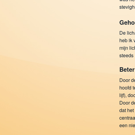
stevigh
Gehoo
De lich
heb ik 
mijn li
steeds 
Beter
Door de
hoofd t
lijf), 
Door de
dat het
centraa
een ni