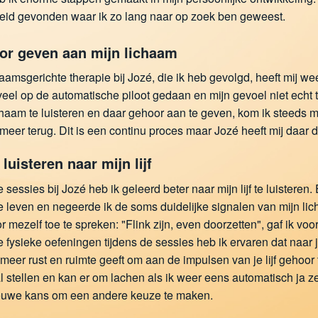
eid gevonden waar ik zo lang naar op zoek ben geweest.
r geven aan mijn lichaam
aamsgerichte therapie bij Jozé, die ik heb gevolgd, heeft mij we
veel op de automatische piloot gedaan en mijn gevoel niet echt
chaam te luisteren en daar gehoor aan te geven, kom ik steeds m
meer terug. Dit is een continu proces maar Jozé heeft mij daar 
 luisteren naar mijn lijf
 sessies bij Jozé heb ik geleerd beter naar mijn lijf te luisteren
e leven en negeerde ik de soms duidelijke signalen van mijn lic
door mezelf toe te spreken: "Flink zijn, even doorzetten", gaf ik v
 fysieke oefeningen tijdens de sessies heb ik ervaren dat naar 
 meer rust en ruimte geeft om aan de impulsen van je lijf gehoor
l stellen en kan er om lachen als ik weer eens automatisch ja zeg,
euwe kans om een andere keuze te maken.